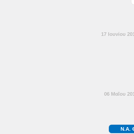
17 Ιουνίου 20
06 Μαΐου 20
Ν.Α.